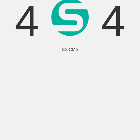
4
4
SS CMS