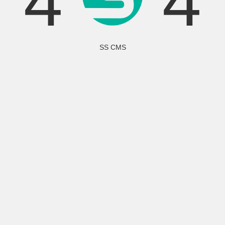
4
4
SS CMS